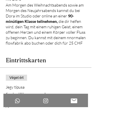
Am Morgen des Weihnachtsabends sowie am
Morgen des Neujahrsabends kannst du bei
Dora im Studio oder online an einer
90-
minütigen Klasse teilnehmen,
die dir helfen
wird, dein Tag mit einem ruhigen Geist, einem
offenen Herzen und einem Körper voller Fluss
zu beginnen. Du kannst mit deinem nnormalen
flowfabrik abo buchen oder dich für 25 CHF
anmelden.
Eintrittskarten
https://www.flowfabrik.ch/booknow
Véget ért
Jegy típusa
freiwillige spenden
Ár
0,00 CHF