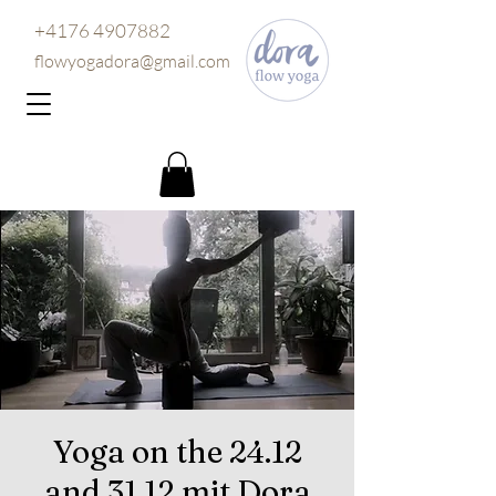
+4176 4907882
flowyogadora@gmail.com
Yoga on the 24.12
and 31.12 mit Dora