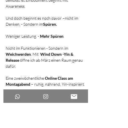
bewusst ist.Embodiment beginnt mit 
Awareness.
Und doch beginnt es noch davor –nicht im 
Denken. - Sondern im
Spüren.
Weniger Leistung. - 
Mehr Spüren
.
Nicht im Funktionieren - Sondern im 
Weichwerden
. Mit  
Wind Down -Yin & 
Release 
öffne ich ab März einen Raum genau 
dafür.
Eine zweiwöchentliche 
Online Class am 
Montagabend 
– ruhig, nährend, Yin-inspiriert.
- Fokus auf Fascial Release /Myofascial release
Weiterlesen >
Zu- & Absage