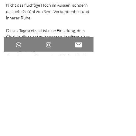
Nicht das flüchtige Hoch im Aussen, sondern 
das tiefe Gefühl von Sinn, Verbundenheit und 
innerer Ruhe.
Dieses Tagesretreat ist eine Einladung, dem 
Glück in dir selbst zu begegnen. Inmitten eines 
oft lauten, schnellen Alltags darfst du bewusst 
aussteigen, langsamer werden und wieder bei 
dir ankommen. Denn wahres Glück entsteht 
nicht durch Leistung oder Perfektion – es ist 
ein Nebenprodukt davon, dich selbst zu 
spüren und deinem inneren Kompass zu 
folgen.
Weiterlesen >
Diese Veranstaltung teilen