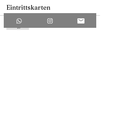
Eintrittskarten
Elfogyott
Jegy típusa
PREIS für
Bewegung/Seminarkost
Ár
Bewegung/Seminarkosten
350,00 CHF
Erre a rendezvényre minden jegy
elkelt.