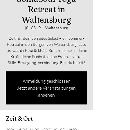
Retreat in
Waltensburg
júl. 03., P
  |  
Waltensburg
Zeit für dein befreites Selbst – ein Sommer-
Retreat in den Bergen von Waltensburg. Lass
los, was dich zurückhält. Komm zurück in deine
Kraft, deine Freiheit, deine Essenz. Natur.
Stille. Bewegung. Verbindung. Bist du bereit?
Anmeldung geschlossen
Jetzt andere Veranstaltungen
ansehen
Zeit & Ort
2026. júl. 03. 16:30 – 2026. júl. 05. 14:30