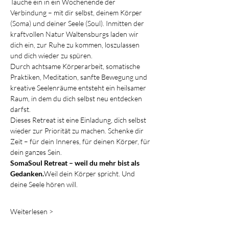
Tauche ein in ein Wochenende der 
Verbindung – mit dir selbst, deinem Körper 
(Soma) und deiner Seele (Soul). Inmitten der 
kraftvollen Natur Waltensburgs laden wir 
dich ein, zur Ruhe zu kommen, loszulassen 
und dich wieder zu spüren.
Durch achtsame Körperarbeit, somatische 
Praktiken, Meditation, sanfte Bewegung und 
kreative Seelenräume entsteht ein heilsamer 
Raum, in dem du dich selbst neu entdecken 
darfst.
Dieses Retreat ist eine Einladung, dich selbst 
wieder zur Priorität zu machen. Schenke dir 
Zeit – für dein Inneres, für deinen Körper, für 
dein ganzes Sein.
SomaSoul Retreat – weil du mehr bist als 
Gedanken.
Weil dein Körper spricht. Und 
deine Seele hören will.
Weiterlesen >