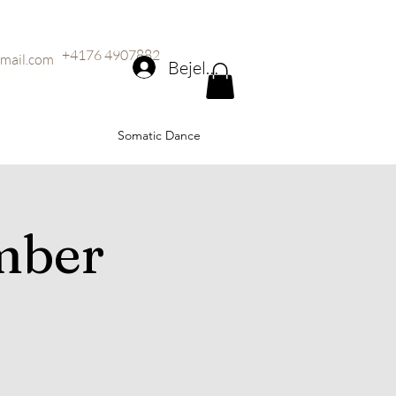
+4176 4907882
mail.com
Bejelentkezés
Somatic Dance
mber