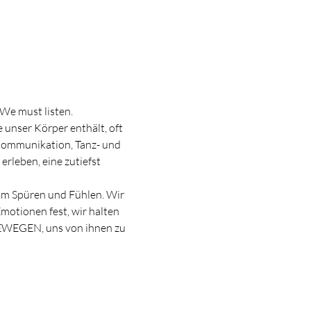
We must listen. 
 unser Körper enthält, oft 
 Kommunikation, Tanz- und 
rleben, eine zutiefst 
um Spüren und Fühlen. Wir 
motionen fest, wir halten 
BEWEGEN, uns von ihnen zu 