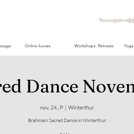
flowyogadora@g
assage
Online kurses
Workshops- Retreats
Yoga
red Dance Nove
nov. 24., P
  |  
Winterthur
Brahmani Sacred Dance in Winterthur