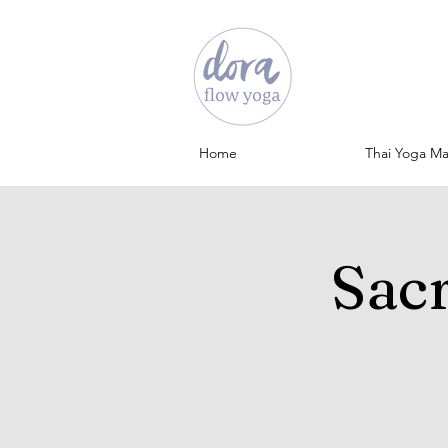
Home
Thai Yoga M
Sac