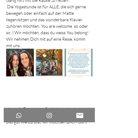
Gang hilft mit die Rauke zu retten!
 Die Yogastunde ist für ALLE, die sich gerne 
bewegen oder einfach auf der Matte 
liegen/sitzen und das wunderbare Klavier 
zuhören möchten. You are welcome  so oder 
so :) Wir möchten, dass du weiss You belong! 
Wir nehmen Dich mit auf eine Reise, komm 
mit uns. 
ohne die Erwartung, flexibel, stark oder 
irgendetwas  anderes zu sein als du bist, du 
bist gut wie du bist, wir möchten DICH dort 
sehen, so wie du bist. Am Sonntag 11.01.25 
veranstalten wir ein Spendenyoga mit 