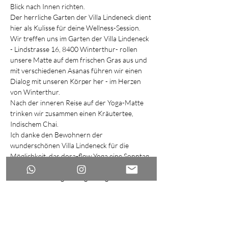
Blick nach Innen richten.
Der herrliche Garten der Villa Lindeneck dient 
hier als Kulisse für deine Wellness-Session.
Wir treffen uns im Garten der Villa Lindeneck 
- Lindstrasse 16, 8400 Winterthur- rollen 
unsere Matte auf dem frischen Gras aus und 
mit verschiedenen Asanas führen wir einen 
Dialog mit unseren Körper her - im Herzen 
von Winterthur.
Nach der inneren Reise auf der Yoga-Matte 
trinken wir zusammen einen Kräutertee, 
Indischem Chai.
Ich danke den Bewohnern der 
wunderschönen Villa Lindeneck für die 
Möglichkeit, das dora-flow Yoga eine Sonntag 
Session im Garten durchführen darf, für eure 
Präsenz und die gute Begleitung vor Ort.
Weiterlesen >