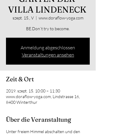
VILLA LINDENECK
szept. 15., V
  |  
www.doraflow-yoga.com
BE.Don`t try to become.
Anmeldung abgeschlossen
Veranstaltungen ansehen
Zeit & Ort
2019. szept. 15. 10:00 – 11:30
www.doraflow-yoga.com, Lindstrasse 16,
8400 Winterthur
Über die Veranstaltung
Unter freiem Himmel abschalten und den 