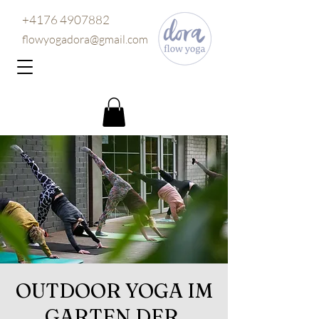
+4176 4907882
flowyogadora@gmail.com
OUTDOOR YOGA IM
GARTEN DER