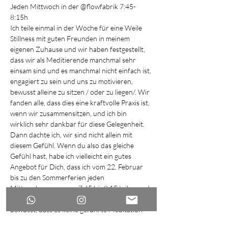
Jeden Mittwoch in der @flowfabrik 7:45-
8:15h
Ich teile einmal in der Woche für eine Weile 
Stillness mit guten Freunden in meinem 
eigenen Zuhause und wir haben festgestellt, 
dass wir als Meditierende manchmal sehr 
einsam sind und es manchmal nicht einfach ist, 
engagiert zu sein und uns zu motivieren, 
bewusst alleine zu sitzen / oder zu liegen/. Wir 
fanden alle, dass dies eine kraftvolle Praxis ist, 
wenn wir zusammensitzen, und ich bin 
wirklich sehr dankbar für diese Gelegenheit.
Dann dachte ich, wir sind nicht allein mit 
diesem Gefühl. Wenn du also das gleiche 
Gefühl hast, habe ich vielleicht ein gutes 
Angebot für Dich, dass ich vom 22. Februar 
bis zu den Sommerferien jeden 
Mittwochmorgen von 7:45 bis 8:15 teilen und 
30 Minuten Stille mit Dir teilen werde. Sei 
bewusst, dass es keine geführte Meditation 
ist, aber wir teilen Raum und Stille. Du kannst 