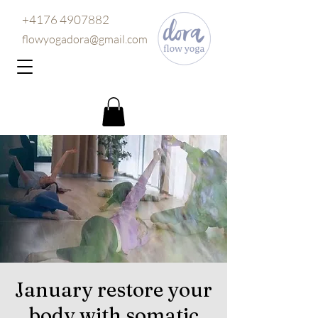
+4176 4907882
flowyogadora@gmail.com
January restore your
body with somatic