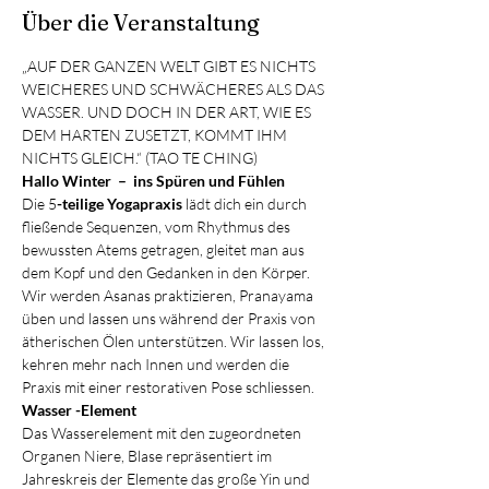
Über die Veranstaltung
„AUF DER GANZEN WELT GIBT ES NICHTS 
WEICHERES UND SCHWÄCHERES ALS DAS 
WASSER. UND DOCH IN DER ART, WIE ES 
DEM HARTEN ZUSETZT, KOMMT IHM 
NICHTS GLEICH.“ (TAO TE CHING)
Hallo Winter  –  ins Spüren und Fühlen
Die 5
-teilige Yogapraxis 
lädt dich ein durch 
fließende Sequenzen, vom Rhythmus des 
bewussten Atems getragen, gleitet man aus 
dem Kopf und den Gedanken in den Körper.
Wir werden Asanas praktizieren, Pranayama 
üben und lassen uns während der Praxis von 
ätherischen Ölen unterstützen. Wir lassen los, 
kehren mehr nach Innen und werden die 
Praxis mit einer restorativen Pose schliessen.
Wasser -Element
Das Wasserelement mit den zugeordneten 
Organen Niere, Blase repräsentiert im 
Jahreskreis der Elemente das große Yin und 