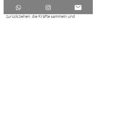
herrscht über die Wintermonate. Gleich der 
Natur, sollen auch wir uns nach Innen 
zurückziehen, die Kräfte sammeln und 
bewahren. Das symbolische Bild dieses 
Rückzugs ist der Same, der in der Erde ruht 
und wartet. Es gilt leer…
Weiterlesen >
Diese Veranstaltung teilen
©2024 by dOra kOlacskOvszki